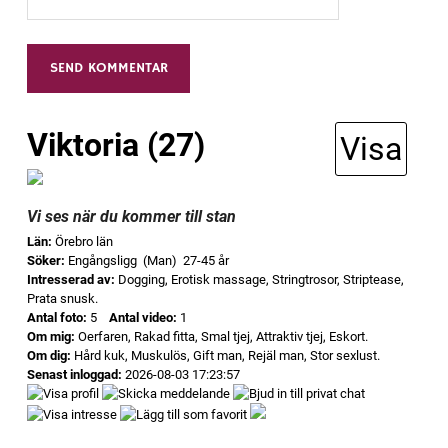
Alternative:
Viktoria (27)
Visa
Vi ses när du kommer till stan
Län:
Örebro län
Söker:
Engångsligg (Man) 27-45 år
Intresserad av:
Dogging, Erotisk massage, Stringtrosor, Striptease,
Prata snusk.
Antal foto:
5
Antal video:
1
Om mig:
Oerfaren, Rakad fitta, Smal tjej, Attraktiv tjej, Eskort.
Om dig:
Hård kuk, Muskulös, Gift man, Rejäl man, Stor sexlust.
Senast inloggad:
2026-08-03 17:23:57