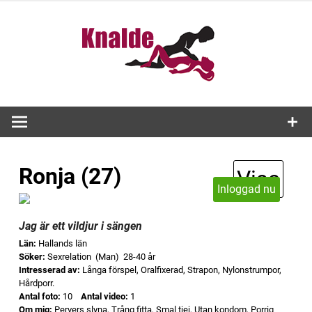
Skip
to
Knald
content
Ronja (27)
Visa
Inloggad nu
Jag är ett vildjur i sängen
Län:
Hallands län
Söker:
Sexrelation (Man) 28-40 år
Intresserad av:
Långa förspel, Oralfixerad, Strapon, Nylonstrumpor,
Hårdporr.
Antal foto:
10
Antal video:
1
Om mig:
Pervers slyna, Trång fitta, Smal tjej, Utan kondom, Porrig