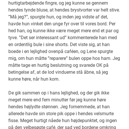
hurtigtarbejdende fingre, og jeg kunne se gennem
hendes tynde bluse, at hendes brystvorter var helt stive.
”Må jeg?”, spurgte hun, og inden jeg vidste af det,
havde hun vinket den unge fyr over til vores bord. Per
hed han, og kunne ikke være meget mere end et par og
tyve. ”Det ser interessant ud” kommenterede han med
en ordentlig bule i sine shorts. Det viste sig, at han
boede i en lejlighed ovenpå caféen, og Lene spurgte
mig, om hun måtte ”reparere” bulen oppe hos ham. Jeg
måtte tage en hurtig beslutning og svarede OK på
betingelse af, at de lod vinduerne stå åbne, så jeg
kunne høre, når hun kom.
De gik sammen op i hans lejlighed, og der gik ikke
meget mere end fem minutter før jeg kunne høre
hendes højlydte stønnen. Jeg fornemmede, at han
allerede havde sin store pik oppe i hendes velsmurte
fisse. Meget hurtigt nåede hun højdepunktet, og ingen
på den velbesøgte café, der sad ved bordene omkring