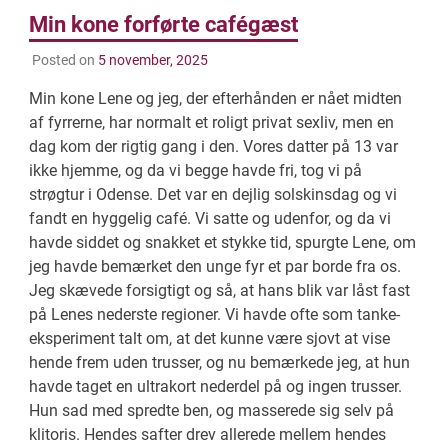
Min kone forførte cafégæst
Posted on
5 november, 2025
Min kone Lene og jeg, der efterhånden er nået midten
af fyrrerne, har normalt et roligt privat sexliv, men en
dag kom der rigtig gang i den. Vores datter på 13 var
ikke hjemme, og da vi begge havde fri, tog vi på
strøgtur i Odense. Det var en dejlig solskinsdag og vi
fandt en hyggelig café. Vi satte og udenfor, og da vi
havde siddet og snakket et stykke tid, spurgte Lene, om
jeg havde bemærket den unge fyr et par borde fra os.
Jeg skævede forsigtigt og så, at hans blik var låst fast
på Lenes nederste regioner. Vi havde ofte som tanke-
eksperiment talt om, at det kunne være sjovt at vise
hende frem uden trusser, og nu bemærkede jeg, at hun
havde taget en ultrakort nederdel på og ingen trusser.
Hun sad med spredte ben, og masserede sig selv på
klitoris. Hendes safter drev allerede mellem hendes