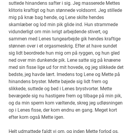
suttede hinandens safter i sig. Jeg masserede Mettes
klitoris kraftigt og hun stønnede voldsomt. Jeg stillede
mig på knæ bag hende, og Lene skilte hendes
skamlæber og lod min pik glide ind. Hun strammede
vidunderligt om min ivrigt arbejdende stivert, og
sammen med Lenes tungearbejde gik hendes kraftige
stønnen over i et orgasmeskrig. Efter at have sundet
sig lidt beordrede hun mig om på ryggen, og hun gled
ned over min dunkende pik. Lene satte sig på knæene
med sin fisse lige ud for mit hovede, og jeg slikkede det
bedste, jeg havde lært. Imedens tog Lene og Mette på
hinandens bryster. Mette bøjede sig lidt frem og
slikkede, suttede og bed i Lenes brystvorter. Mette
bevægede sig nu hastigere frem og tilbage på min pik,
og da min sperm kom væltende, skreg jeg udløsningen
op i Lenes fisse, der kom endnu en gang. Meget kort
efter kom også Mette igen.
Helt udmattede faldt vi om, og inden Mette forlod os,