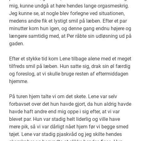
mig, kunne undgå at høre hendes lange orgasmeskrig.
Jeg kunne se, at nogle blev forlegne ved situationen,
medens andre fik et lystigt smil på læben. Efter et par
minutter kom hun igen, og denne gang endnu højere og
længere samtidig med, at Per råbte sin udløsning ud på
gaden.
Efter et stykke tid kom Lene tilbage alene med et meget
tilfreds smil på læben. Hun satte sig, drak sin øl færdig
og foreslog, at vi skulle bruge resten af eftermiddagen
hjemme.
På turen hjem talte vi om det skete. Lene var selv
forbavset over det hun havde gjort, da hun aldrig havde
havde haft andre end mig oppe i sig efter, at vi var
blevet par. Hun var stadig helt liderlig og ville have
mere pik, så vi var dårligt nået hjem før vi begge smed
tøjet. Lene var stadig pjaskvåd og jeg skilte hendes