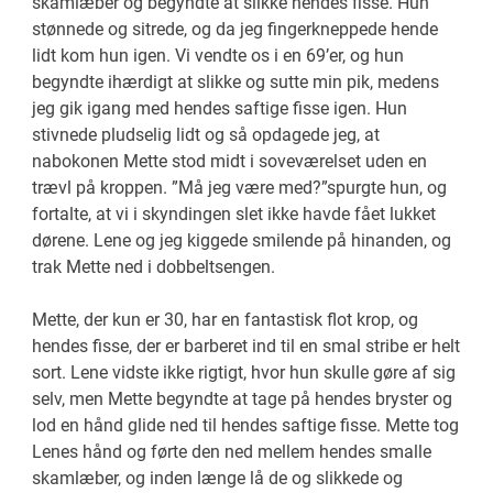
skamlæber og begyndte at slikke hendes fisse. Hun
stønnede og sitrede, og da jeg fingerkneppede hende
lidt kom hun igen. Vi vendte os i en 69’er, og hun
begyndte ihærdigt at slikke og sutte min pik, medens
jeg gik igang med hendes saftige fisse igen. Hun
stivnede pludselig lidt og så opdagede jeg, at
nabokonen Mette stod midt i soveværelset uden en
trævl på kroppen. ”Må jeg være med?”spurgte hun, og
fortalte, at vi i skyndingen slet ikke havde fået lukket
dørene. Lene og jeg kiggede smilende på hinanden, og
trak Mette ned i dobbeltsengen.
Mette, der kun er 30, har en fantastisk flot krop, og
hendes fisse, der er barberet ind til en smal stribe er helt
sort. Lene vidste ikke rigtigt, hvor hun skulle gøre af sig
selv, men Mette begyndte at tage på hendes bryster og
lod en hånd glide ned til hendes saftige fisse. Mette tog
Lenes hånd og førte den ned mellem hendes smalle
skamlæber, og inden længe lå de og slikkede og