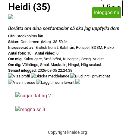
Heidi (35)
Visa
Inloggad nu
Berätta om dina sexfantasier så ska jag uppfylla dem
Län:
Stockholms län
Söker:
Gentlemen (Man) 38-50 år
Intresserad av:
Erotisk konst, Bakifrån, Rollspel, BDSM, Piskor.
Antal foto:
10
Antal video:
0
Om mig:
Kuksugare, Små bröst, Kurvig tjej, Sexig, Nudist.
Om dig:
Välhängd, Smal, Maskulin, Hingst, Hög sexlust.
Senast inloggad:
2026-08-05 22:24:38
Copyright knalde.org