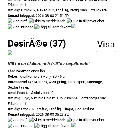
Erfaren milf.
Om dig:
Grov kuk, Rakad kuk, Uthållig, Riktig man, Fittslickare.
Senast inloggad:
2026-08-08 21:51:50
DesirÃ©e (37)
Visa
Vill ha en älskare och träffas regelbundet
Län:
Västmanlands län
Söker:
Knullkompis (Man) 30-45 år
Intresserad av:
Mjuksex, Avsugning, Filmer/porr, Massage,
Sexfantasier.
Antal foto:
6
Antal video:
0
Om mig:
Blyg, Naturliga bröst, Kurvig kvinna, Fontänorgasmer,
Erfaren milf.
Om dig:
Stor kuk, Kraftig, Uthållig, Hingst, Hög sexlust.
Senast inloggad:
2026-08-08 05:23:32