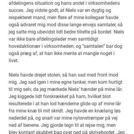
afdelingens situation og hans andel i virksomhedens
succes. Jeg vidste godt, at Niels var en dygtig og
respekteret mand, men flere af mine kollegaer havde
også advaret mig mod disse lange envejs samtaler, så
jeg satte mig ubevidst lidt bedre tilrette på bordet. Niels
var ikke bare afdelingsleder men samtidigt
hovedaktionær i virksomheden, og ”samtalen” bar dog
også præg af, at han ikke mente at mangle noget i
livet.
Niels havde drejet stolen, så han sad med front mod
mig. Jeg sad igen i mine egne tanker, men kom hurtigt
til mig selv, da jeg mærkede Niels’ hænder på mine lår.
Jeg kiggede lidt forskrækket på ham, hvilket blot
resulterede i at han lod hænderne glide op af mine lår
fra mine knæ til mit skridt. Jeg havde en knælang løs
nederdel på, og snart var mine nylonstrømper på vej
ned af benene. Jeg gjorde tegn til at rejse mig, men
blev kontant skubbet bag over ned på skrivebordet. Jeg