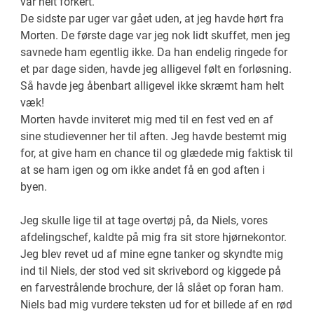
var helt forkert.
De sidste par uger var gået uden, at jeg havde hørt fra
Morten. De første dage var jeg nok lidt skuffet, men jeg
savnede ham egentlig ikke. Da han endelig ringede for
et par dage siden, havde jeg alligevel følt en forløsning.
Så havde jeg åbenbart alligevel ikke skræmt ham helt
væk!
Morten havde inviteret mig med til en fest ved en af
sine studievenner her til aften. Jeg havde bestemt mig
for, at give ham en chance til og glædede mig faktisk til
at se ham igen og om ikke andet få en god aften i
byen.
Jeg skulle lige til at tage overtøj på, da Niels, vores
afdelingschef, kaldte på mig fra sit store hjørnekontor.
Jeg blev revet ud af mine egne tanker og skyndte mig
ind til Niels, der stod ved sit skrivebord og kiggede på
en farvestrålende brochure, der lå slået op foran ham.
Niels bad mig vurdere teksten ud for et billede af en rød