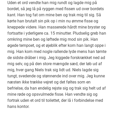
Uden et ord vendte han mig rundt og lagde mig på
bordet, så jeg lå på ryggen med fissen ud over bordets
kant. Han tog fat om mine ben og trak mig til sig. Så
kørte han brutalt sin pik op i min nu ømme fisse og
kneppede videre. Han masserede hårdt mine bryster og
fortsatte i yderligere ca. 15 minutter. Pludselig greb han
omkring mine ben og løftede mig mod sin pik. Han
øgede tempoet, og et øjeblik efter kom han langt oppe i
mig. Han kom med nogle rallende lyde mens han tømte
de sidste dråber i mig. Jeg kiggede forskrækket ned ad
mig selv, og på den store mængde sæd, der løb ud af
mig, hver gang Niels trak sig lidt ud. Niels lagde sig
tungt, svedende og stønnende ind over mig. Jeg kunne
næsten ikke trække vejret og det føltes som en
befrielse, da han endelig rejste sig og trak sig helt ud af
mine røde og opsvulmede fisse. Han vendte sig og
fortrak uden et ord til toilettet, der lå i forbindelse med
hans kontor.