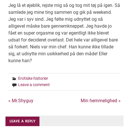
Jeg lå et øjeblik, rejste mig så og tog mit tøj på igen. Så
samlede jeg mine ting sammen og gik på weekend.
Jeg var i syv sind. Jeg følte mig udnyttet og så
alligevel måske bare gennemkneppet. Jeg havde jo
fået en super orgasme og var egentligt ikke blevet
udsat for decideret overlast. Det hele var alligevel bare
så forkert. Niels var min chef. Han kunne ikke tillade
sig, at udnytte min usikkerhed på den måde! Eller
kunne han?
Erotiske historier
Leave a comment
Indlægsnavigation
« Mr.Shyguy
Min hemmelighed »
LEAVE A REPLY