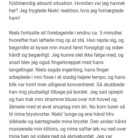
fuldstændig absurd situation. Hvordan var jeg havnet
her? Jeg frygtede Niels’ reaktion, hvis jeg fornægtede
ham!
Niels fortsatte sit foretagende i endnu ca. 5 minutter,
hvorefter han løftede mig op at stå. Han rejste sig, og
begyndte at kysse min mund først forsigtigt og siden
hårdt og begærligt. Jeg kunne slet ikke følge med, og
snart blev jeg også fingerkneppet med hans
langefinger. Niels sagde ingenting, hans finger
arbejdede i min fisse i et stadig højere tempo, og hans
blik var tomt men alligevel koncentreret. Så skubbede
han mig pludseligt tilbage på bordet. Jeg sad oprejst
og han trak min stramme bluse over mit hoved og
åbnede med et øvet snuptag min bh. Nu kom turen så
til mine brystvorter. Niels’ tunge og ene hånd hhv.
slikkede og kærtegnede mine bryster. Den anden hånd
masserede min klitoris, og mine safter løb nu ned over
mine ben og videre ned på skrivebordet. Jeg var