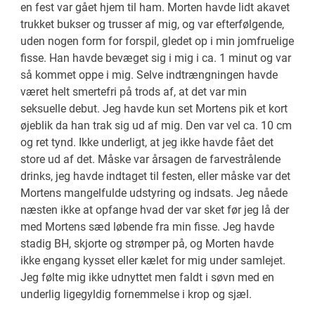
en fest var gået hjem til ham. Morten havde lidt akavet
trukket bukser og trusser af mig, og var efterfølgende,
uden nogen form for forspil, gledet op i min jomfruelige
fisse. Han havde bevæget sig i mig i ca. 1 minut og var
så kommet oppe i mig. Selve indtrængningen havde
været helt smertefri på trods af, at det var min
seksuelle debut. Jeg havde kun set Mortens pik et kort
øjeblik da han trak sig ud af mig. Den var vel ca. 10 cm
og ret tynd. Ikke underligt, at jeg ikke havde fået det
store ud af det. Måske var årsagen de farvestrålende
drinks, jeg havde indtaget til festen, eller måske var det
Mortens mangelfulde udstyring og indsats. Jeg nåede
næsten ikke at opfange hvad der var sket før jeg lå der
med Mortens sæd løbende fra min fisse. Jeg havde
stadig BH, skjorte og strømper på, og Morten havde
ikke engang kysset eller kælet for mig under samlejet.
Jeg følte mig ikke udnyttet men faldt i søvn med en
underlig ligegyldig fornemmelse i krop og sjæl.