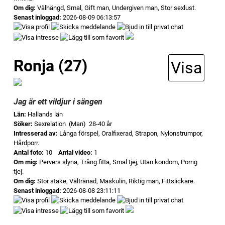
Om dig:
Välhängd, Smal, Gift man, Undergiven man, Stor sexlust.
Senast inloggad:
2026-08-09 06:13:57
Ronja (27)
Visa
Jag är ett vildjur i sängen
Län:
Hallands län
Söker:
Sexrelation (Man) 28-40 år
Intresserad av:
Långa förspel, Oralfixerad, Strapon, Nylonstrumpor,
Hårdporr.
Antal foto:
10
Antal video:
1
Om mig:
Pervers slyna, Trång fitta, Smal tjej, Utan kondom, Porrig
tjej.
Om dig:
Stor stake, Vältränad, Maskulin, Riktig man, Fittslickare.
Senast inloggad:
2026-08-08 23:11:11