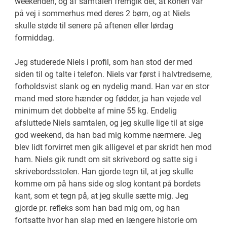
weekenden, og af samtalen fremgik det, at konen var
på vej i sommerhus med deres 2 børn, og at Niels
skulle støde til senere på aftenen eller lørdag
formiddag.
Jeg studerede Niels i profil, som han stod der med
siden til og talte i telefon. Niels var først i halvtredserne,
forholdsvist slank og en nydelig mand. Han var en stor
mand med store hænder og fødder, ja han vejede vel
minimum det dobbelte af mine 55 kg. Endelig
afsluttede Niels samtalen, og jeg skulle lige til at sige
god weekend, da han bad mig komme nærmere. Jeg
blev lidt forvirret men gik alligevel et par skridt hen mod
ham. Niels gik rundt om sit skrivebord og satte sig i
skrivebordsstolen. Han gjorde tegn til, at jeg skulle
komme om på hans side og slog kontant på bordets
kant, som et tegn på, at jeg skulle sætte mig. Jeg
gjorde pr. refleks som han bad mig om, og han
fortsatte hvor han slap med en længere historie om