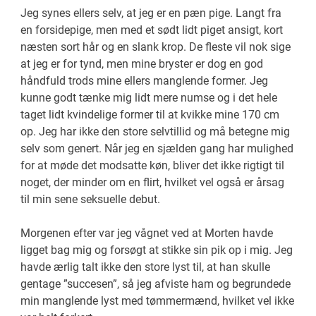
Jeg synes ellers selv, at jeg er en pæn pige. Langt fra
en forsidepige, men med et sødt lidt piget ansigt, kort
næsten sort hår og en slank krop. De fleste vil nok sige
at jeg er for tynd, men mine bryster er dog en god
håndfuld trods mine ellers manglende former. Jeg
kunne godt tænke mig lidt mere numse og i det hele
taget lidt kvindelige former til at kvikke mine 170 cm
op. Jeg har ikke den store selvtillid og må betegne mig
selv som genert. Når jeg en sjælden gang har mulighed
for at møde det modsatte køn, bliver det ikke rigtigt til
noget, der minder om en flirt, hvilket vel også er årsag
til min sene seksuelle debut.
Morgenen efter var jeg vågnet ved at Morten havde
ligget bag mig og forsøgt at stikke sin pik op i mig. Jeg
havde ærlig talt ikke den store lyst til, at han skulle
gentage ”succesen”, så jeg afviste ham og begrundede
min manglende lyst med tømmermænd, hvilket vel ikke