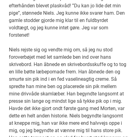
efterhånden blevet plaskvåd! ”Du kan jo lide det min
pige”, stønnede Niels. Jeg kunne ikke svarer ham. Den
gamle stodder gjorde mig klar til en fuldbyrdet
voldtægt, og jeg kunne intet gøre. Jeg var som
forstenet!
Niels rejste sig og vendte mig om, så jeg nu stod
foroverbøjet med let samlede ben ind over hans
skrivebord. Han åbnede en skrivebordsskuffe og to tog
en lille bøtte læbepomade frem. Han åbnede den og
smurte sin pik ind i en fed vaselineagtig creme. Så
spredte han mine ben og placerede sin pik mellem
mine drivvåde skamlæber. Han begyndte langsomt at
presse sin lange og mindst lige så tykke pik op i mig.
Havde det ikke gjort ondt første gang med Morten, var
dette en helt anden historie. Niels begyndte langsomt
at kneppe mig, han var ikke mere end halvvejs oppe i
mig, og jeg begyndte at vænne mig til hans store pik.