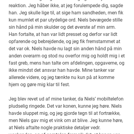
reaktion. Jeg håber ikke, at jeg forulempede dig, sagde
han. Jeg skulle lige til, at sige ham sandheden, men fik
kun mumlet et par utydelige ord. Niels bevægede stille
sin hånd på min skulder og det øverste af min arm.
Han fortalte, at han var lidt presset og derfor var lidt
opfarende og bebrejdende, og jeg fik fremstammet at
det var ok. Niels havde nu lagt sin anden hånd på min
anden overarm og stod nu overfor mig og holdt mig i et
fast greb, mens han talte om afdelingen, opgaverne, og
ikke mindst det ansvar han havde. Mine tanker var
allerede videre, og jeg tænkte nu kun på at komme
hjem og gøre mig klar til fest.
Jeg blev revet ud af mine tanker, da Niels’ mobiltelefon
pludselig ringede. Det var konen, kunne jeg høre. Niels
havde sluppet mig, og jeg gjorde tegn til at fortrække,
men Niels gav mig et vink om at blive. Jeg kunne høre,
at Niels aftalte nogle praktiske detaljer vedr.