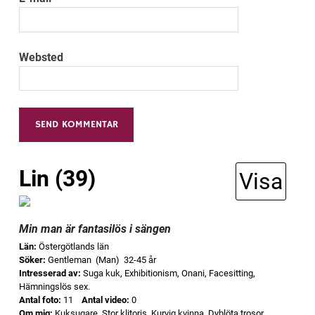
Websted
Alternative:
Lin (39)
Visa
Min man är fantasilös i sängen
Län:
Östergötlands län
Söker:
Gentleman (Man) 32-45 år
Intresserad av:
Suga kuk, Exhibitionism, Onani, Facesitting,
Hämningslös sex.
Antal foto:
11
Antal video:
0
Om mig:
Kuksugare, Stor klitoris, Kurvig kvinna, Dyblöta trosor,