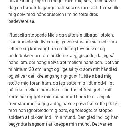
havde aldrig leget så meget med mig selv, men havde
dog en håndfuld gange haft succes med at tilfredsstille
mig selv med håndbruseren i mine forældres
badeværelse.
Pludselig stoppede Niels og satte sig tilbage i stolen.
Han åbnede sin livrem og lynede sine bukser ned. Han
lettede sig kortvarigt fra sædet og hev bukser og
underbukser ned om anklerne. Jeg gispede, da jeg så
hans lem, der hang halvslapt mellem hans ben. Det var
minimum 20 cm langt og lige så tykt som mit håndled
og så var det ikke engang rigtigt stift. Niels bad mig
sætte mig foran ham, og jeg satte mig lidt modvilligt
på knæ mellem hans ben. Han tog et fast greb i mit
korte hår og førte min mund mod hans lem. Jeg fik
fremstammet, at jeg aldrig havde prøvet at sutte pik før,
men han ignorerede mig bare, og forsøgte at stoppe
spidsen af pikken ind i min mund. Den gled ind, og han
begyndte langsomt at kneppe min mund. Det var en