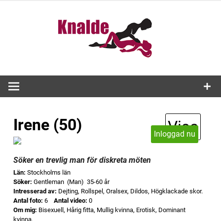
Skip
to
Knald
content
Irene (50)
Visa
Inloggad nu
Söker en trevlig man för diskreta möten
Län:
Stockholms län
Söker:
Gentleman (Man) 35-60 år
Intresserad av:
Dejting, Rollspel, Oralsex, Dildos, Högklackade skor.
Antal foto:
6
Antal video:
0
Om mig:
Bisexuell, Hårig fitta, Mullig kvinna, Erotisk, Dominant
kvinna.