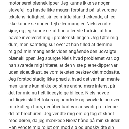
motoriseret plæneklipper. Jeg kunne ikke se nogen
stavefejl og havde ikke megen forstand på, at vurdere
tekstens rigtighed, så jeg måtte blankt erkende, at jeg
ikke kunne se nogen fejl eller mangler. Niels vendte
øjne, og jeg kunne se, at han allerede fortrød, at han
havde involveret mig i problemstillingen. Jeg følte mig
dum, men samtidig sur over at han tillod at dømme
mig på min manglende viden angående den udvalgte
plæneklipper. Jeg spurgte Niels hvad problemet var, og
han svarede mig irriteret, at den viste plæneklipper var
uden sideudkast, selvom teksten beskrev det modsatte.
Jeg forstod stadig ikke præcis, hvad det var han mente,
men kunne kun nikke og stirre endnu mere intenst på
det for mig nu helt ligegyldige billede. Niels havde
heldigvis skiftet fokus og bandede og svovlede nu over
min kollega Lars, der åbenbart var ansvarlig for denne
del af brochuren. Jeg vendte mig om og tog et skridt
mod døren, da jeg mærkede Niels’ hånd på min skulder.
Han vendte mig roligt om mod sig og undskyldte sin