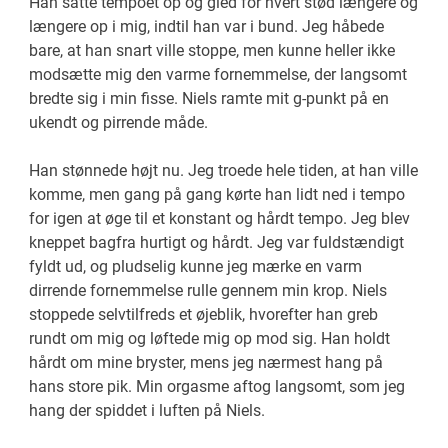
Han satte tempoet op og gled for hvert stød længere og
længere op i mig, indtil han var i bund. Jeg håbede
bare, at han snart ville stoppe, men kunne heller ikke
modsætte mig den varme fornemmelse, der langsomt
bredte sig i min fisse. Niels ramte mit g-punkt på en
ukendt og pirrende måde.
Han stønnede højt nu. Jeg troede hele tiden, at han ville
komme, men gang på gang kørte han lidt ned i tempo
for igen at øge til et konstant og hårdt tempo. Jeg blev
kneppet bagfra hurtigt og hårdt. Jeg var fuldstændigt
fyldt ud, og pludselig kunne jeg mærke en varm
dirrende fornemmelse rulle gennem min krop. Niels
stoppede selvtilfreds et øjeblik, hvorefter han greb
rundt om mig og løftede mig op mod sig. Han holdt
hårdt om mine bryster, mens jeg nærmest hang på
hans store pik. Min orgasme aftog langsomt, som jeg
hang der spiddet i luften på Niels.