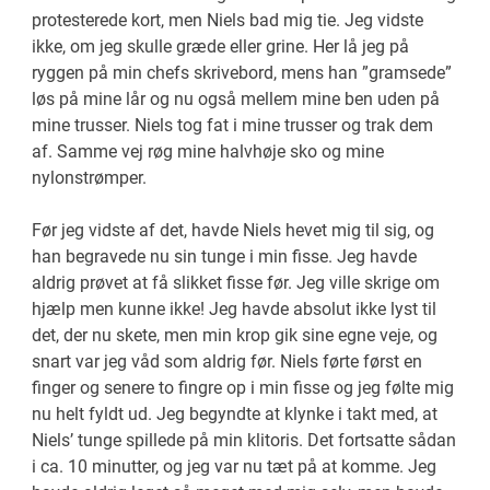
protesterede kort, men Niels bad mig tie. Jeg vidste
ikke, om jeg skulle græde eller grine. Her lå jeg på
ryggen på min chefs skrivebord, mens han ”gramsede”
løs på mine lår og nu også mellem mine ben uden på
mine trusser. Niels tog fat i mine trusser og trak dem
af. Samme vej røg mine halvhøje sko og mine
nylonstrømper.
Før jeg vidste af det, havde Niels hevet mig til sig, og
han begravede nu sin tunge i min fisse. Jeg havde
aldrig prøvet at få slikket fisse før. Jeg ville skrige om
hjælp men kunne ikke! Jeg havde absolut ikke lyst til
det, der nu skete, men min krop gik sine egne veje, og
snart var jeg våd som aldrig før. Niels førte først en
finger og senere to fingre op i min fisse og jeg følte mig
nu helt fyldt ud. Jeg begyndte at klynke i takt med, at
Niels’ tunge spillede på min klitoris. Det fortsatte sådan
i ca. 10 minutter, og jeg var nu tæt på at komme. Jeg